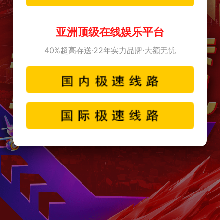
亚洲顶级在线娱乐平台
40%超高存送·22年实力品牌·大额无忧